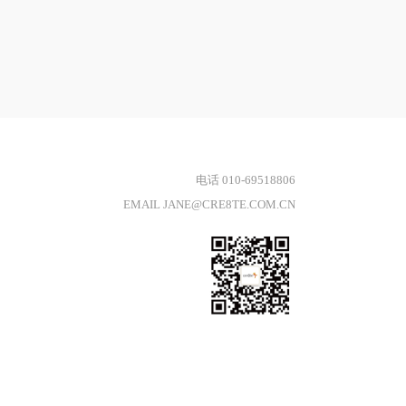
电话 010-69518806
EMAIL JANE@CRE8TE.COM.CN